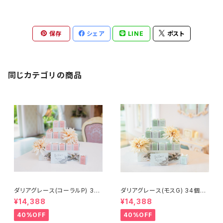
保存
シェア
LINE
ポスト
同じカテゴリの商品
ダリアグレース(コーラルP) 34
ダリアグレース(モスG) 34個セ
個セット
ット
¥14,388
¥14,388
40%OFF
40%OFF