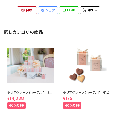
保存
シェア
LINE
ポスト
同じカテゴリの商品
ダリアグレース(コーラルP) 34
ダリアグレース(コーラルP) 単品
個セット
¥14,388
¥175
40%OFF
40%OFF