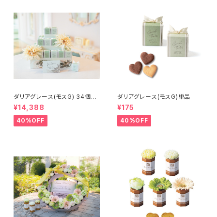
ダリアグレース(モスG) 34個セ
ダリアグレース(モスG)単品
ット
¥14,388
¥175
40%OFF
40%OFF